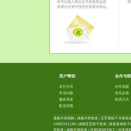
你可以输入商品名字搜索商品或
将
者通过分类寻找您所需要的商品。
用户帮助
合作与
支付方式
合作加盟
常见问题
意见反馈
服务承诺
联系方式
配送范围
成都月饼团购
|
成都月饼批发
|
五芳斋粽子月饼批
15982241149
|
成都芝芝粽子批发
|
真真老老粽子
货批发
|
成都月饼批发
|
月饼OEM代加工
|
吉庆祥