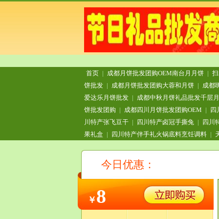
首页
|
成都月饼批发团购OEM南台月月饼
|
扫
饼批发
|
成都月饼批发团购大蓉和月饼
|
成都
爱达乐月饼批发
|
成都中秋月饼礼品批发千层
饼批发团购
|
成都四川月饼批发团购OEM
|
四
川特产张飞豆干
|
四川特产卤冠手撕兔
|
四川
果礼盒
|
四川特产伴手礼火锅底料烹饪调料
|
今日优惠：
8
￥