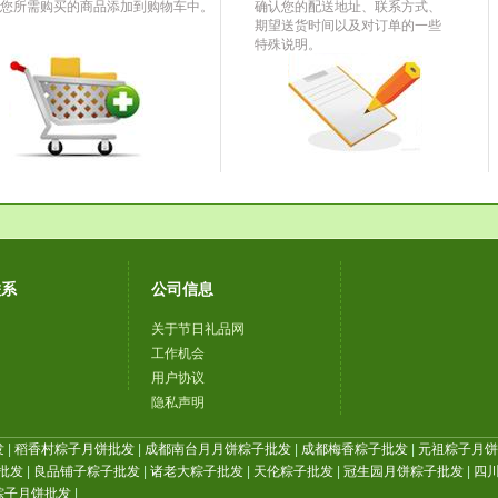
您所需购买的商品添加到购物车中。
确认您的配送地址、联系方式、
期望送货时间以及对订单的一些
特殊说明。
联系
公司信息
关于节日礼品网
工作机会
用户协议
隐私声明
发
|
稻香村粽子月饼批发
|
成都南台月月饼粽子批发
|
成都梅香粽子批发
|
元祖粽子月饼批
批发
|
良品铺子粽子批发
|
诸老大粽子批发
|
天伦粽子批发
|
冠生园月饼粽子批发
|
四川
粽子月饼批发
|