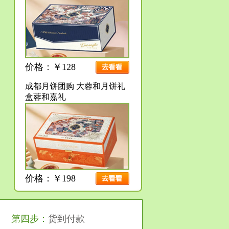
价格：￥128
成都月饼团购 大蓉和月饼礼
盒蓉和嘉礼
价格：￥198
第四步：
货到付款