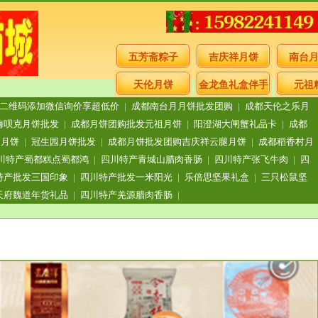
五芳斋粽子
吉庆祥月饼
南台
天伦月饼
金龙鱼礼盒伴手
元祖
二维码添加微信询价享超低价
|
成都南台月月饼批发团购
|
成都天伦之乐月
礼
嗨呗克月饼批发
|
成都月饼团购批发元祖月饼
|
阳澄湖大闸蟹礼品卡
|
成都
月月饼
|
冠生园月饼批发
|
成都月饼批发团购吉庆祥云腿月饼
|
成都稻香村月
川特产蜀都糕点蜀都鸿
|
四川特产青城山腊肉香肠
|
四川特产张飞牛肉
|
四
特产批发三国印象
|
四川特产批发一米阳光
|
乐倍思坚果礼盒
|
三只松鼠坚
天府魏道年货礼品
|
四川特产羌源腊肉香肠
|