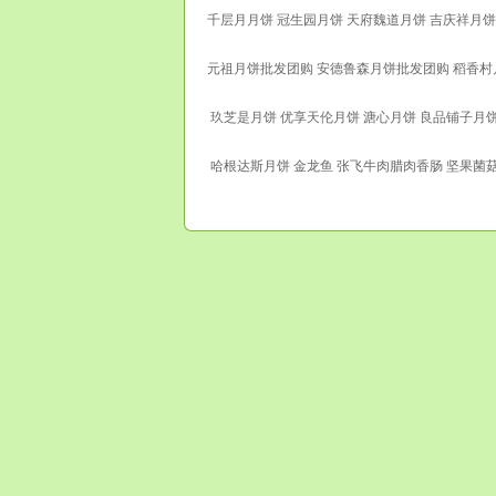
千层月月饼 冠生园月饼 天府魏道月饼 吉庆祥月饼
元祖月饼批发团购 安德鲁森月饼批发团购 稻香村
玖芝是月饼 优享天伦月饼 溏心月饼 良品铺子月
哈根达斯月饼 金龙鱼 张飞牛肉腊肉香肠 坚果菌菇