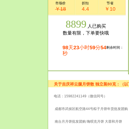
市场价
折扣
节省
￥18
4.4
￥10
8899
人已购买
数量有限，下单要快哦
98
天
23
小时
59
分
54
剩余时间：
秒
关于吉庆祥云腿月饼散 独立装80克：（
电话：15982241149（微信同号）
成都市武侯区航空路44号粽子月饼年货批发团购
南台月月饼批发团购 嗨呗克月饼 大蓉和月饼