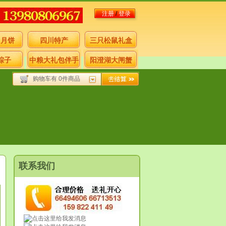
注册
/
登录
月月饼
四川特产
三只松鼠礼盒
粽子
中粮大礼包伴手
阳澄湖大闸蟹
购物车有 0件商品
礼
联系我们