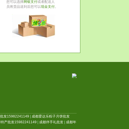
您可以选择
网银支付
或者配送人
员将货品送到后您可以
现金支付
。
发15982241149
|
成都爱达乐粽子月饼批发
特产批发15982241149
|
成都伴手礼批发
|
成都年