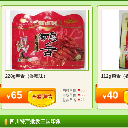
228g鸭舌（香辣味）
112g鸭舌
网站单价
￥65
65
40
市场单价
￥88
￥
￥
总共节省
￥23
四川特产批发三国印象