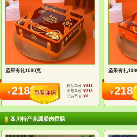
坚果有礼1080克
坚果有礼108
网站单价
￥218
218
218
市场单价
￥218
￥
￥
总共节省
￥0
四川特产羌源腊肉香肠