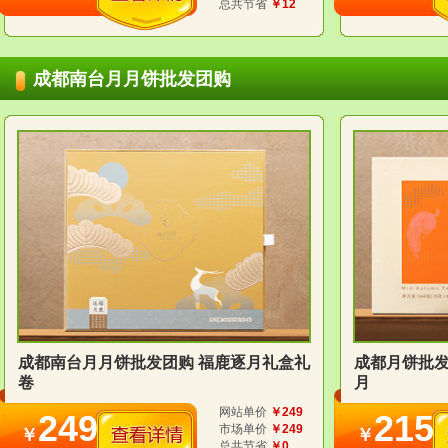
总共节省
￥12
成都南台月月饼批发团购
成都南台月月饼批发团购 福鹿逐月礼盒礼
成都月饼批发
卷
月
网站单价
￥249
249
215
市场单价
￥249
￥
￥
总共节省
￥0