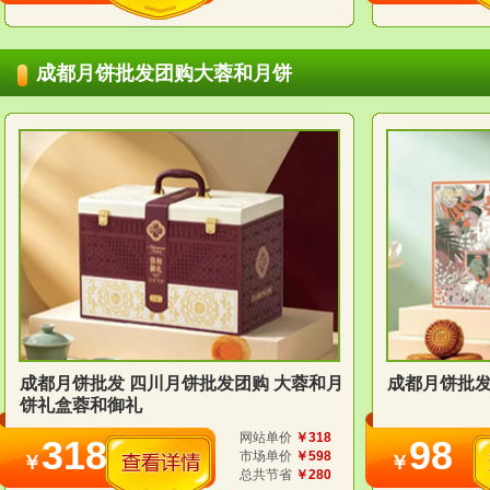
成都月饼批发团购大蓉和月饼
成都月饼批发 四川月饼批发团购 大蓉和月
成都月饼批发
饼礼盒蓉和御礼
网站单价
￥318
318
98
市场单价
￥598
￥
￥
总共节省
￥280