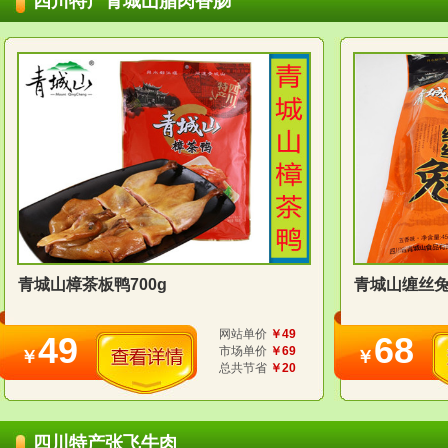
四川特产青城山腊肉香肠
青城山樟茶板鸭700g
青城山缠丝兔
网站单价
￥49
49
68
市场单价
￥69
￥
￥
总共节省
￥20
四川特产张飞牛肉