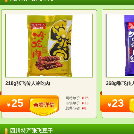
218g张飞传人冷吃肉
268g张飞
网站单价
￥25
25
23
市场单价
￥33
￥
￥
总共节省
￥8
四川特产张飞豆干