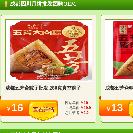
成都四川月饼批发团购OEM
成都五芳斋粽子批发 280克真空粽子
成都五芳斋粽
网站单价
￥16
16
13
市场单价
￥19.9
￥
￥
总共节省
￥3.9