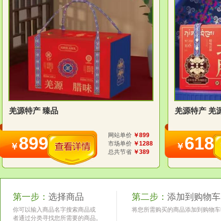
羌源特产 臻品
羌源特产 羌
网站单价
￥899
899
618
市场单价
￥1288
￥
￥
总共节省
￥389
第一步：
选择商品
第二步：
添加到购物车
你可以输入商品名字搜索商品或
将您所需购买的商品添加到购物车
者通过分类寻找您所需要的商品。