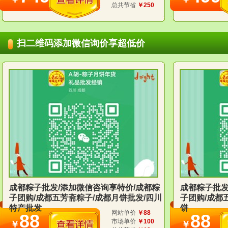
总共节省
￥250
扫二维码添加微信询价享超低价
成都粽子批发/添加微信咨询享特价/成都粽
成都粽子批发
子团购/成都五芳斋粽子/成都月饼批发/四川
子团购/成都
特产批发
饼
网站单价
￥88
88
88
市场单价
￥100
￥
￥