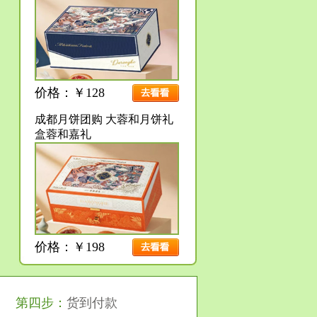
价格：￥128
成都月饼团购 大蓉和月饼礼
盒蓉和嘉礼
价格：￥198
第四步：
货到付款