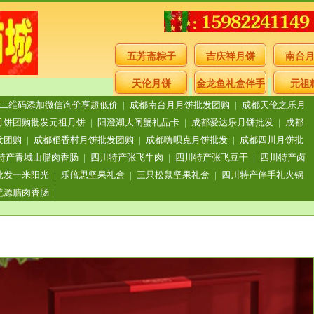
五芳斋粽子
吉庆祥月饼
南台
天伦月饼
金龙鱼礼盒伴手
元祖
二维码添加微信询价享超低价
|
成都南台月月饼批发团购
|
成都天伦之乐月
礼
月饼团购批发元祖月饼
|
阳澄湖大闸蟹礼品卡
|
成都爱达乐月饼批发
|
成都
发团购
|
成都稻香村月饼批发团购
|
成都嗨呗克月饼批发
|
成都四川月饼批
特产青城山腊肉香肠
|
四川特产张飞牛肉
|
四川特产张飞豆干
|
四川特产卤
批发一米阳光
|
乐倍思坚果礼盒
|
三只松鼠坚果礼盒
|
四川特产伴手礼火锅
羌源腊肉香肠
|