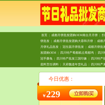
首页
|
成都月饼批发团购OEM南台月月饼
|
扫
饼批发
|
成都月饼批发团购大蓉和月饼
|
成都
月饼礼品批发
|
冠生园月饼批发
|
成都月饼批
发团购OEM
|
四川特产蜀都糕点蜀都鸿
|
四川
冠手撕兔
|
四川特产批发三国印象
|
四川特产
底料烹饪调料
|
天府魏道年货礼品
|
四川特产
今日优惠：
229
￥