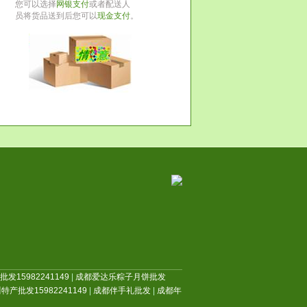
您可以选择
网银支付
或者配送人
员将货品送到后您可以
现金支付
。
发15982241149
|
成都爱达乐粽子月饼批发
特产批发15982241149
|
成都伴手礼批发
|
成都年