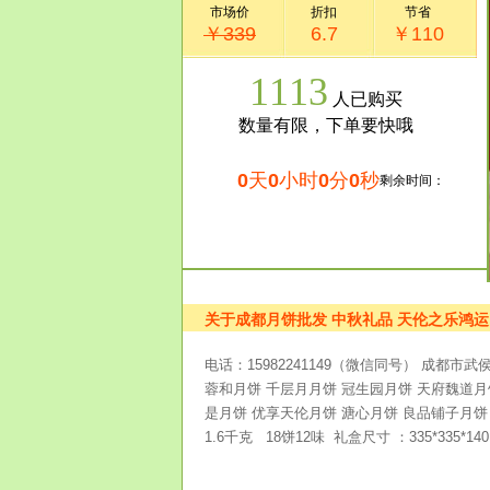
市场价
折扣
节省
￥339
6.7
￥110
1113
人已购买
数量有限，下单要快哦
0
天
0
小时
0
分
0
秒
剩余时间：
关于成都月饼批发 中秋礼品 天伦之乐鸿
电话：15982241149（微信同号） 成都
蓉和月饼 千层月月饼 冠生园月饼 天府魏道
是月饼 优享天伦月饼 溏心月饼 良品铺子月饼
1.6千克 18饼12味 礼盒尺寸 ：335*335*140