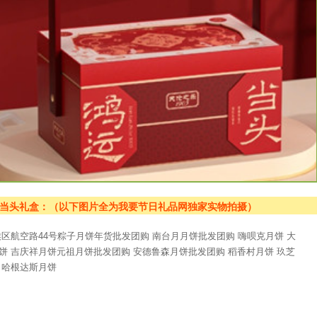
运当头礼盒：（以下图片全为我要节日礼品网独家实物拍摄）
市武侯区航空路44号粽子月饼年货批发团购 南台月月饼批发团购 嗨呗克月饼 大
月饼 吉庆祥月饼元祖月饼批发团购 安德鲁森月饼批发团购 稻香村月饼 玖芝
 哈根达斯月饼