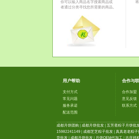
你可以输入商品名字搜索商品或
将
者通过分类寻找您所需要的商品。
用户帮助
合作与
支付方式
合作加盟
常见问题
意见反馈
服务承诺
联系方式
配送范围
成都月饼团购
|
成都月饼批发
|
五芳斋粽子月饼批
15982241149
|
成都芝芝粽子批发
|
真真老老粽子
货批发
|
成都月饼批发
|
月饼OEM代加工
|
吉庆祥