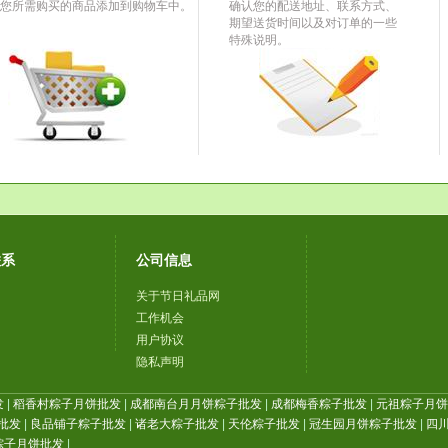
您所需购买的商品添加到购物车中。
确认您的配送地址、联系方式、
期望送货时间以及对订单的一些
特殊说明。
联系
公司信息
关于节日礼品网
工作机会
用户协议
隐私声明
发
|
稻香村粽子月饼批发
|
成都南台月月饼粽子批发
|
成都梅香粽子批发
|
元祖粽子月饼批
批发
|
良品铺子粽子批发
|
诸老大粽子批发
|
天伦粽子批发
|
冠生园月饼粽子批发
|
四川
粽子月饼批发
|