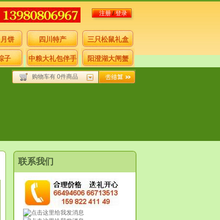
注册
/
登录
月月饼
四川特产
三只松鼠礼盒
粽子
中粮大礼包伴手
阳澄湖大闸蟹
购物车有 0件商品
礼
联系我们