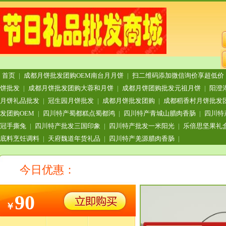
首页
|
成都月饼批发团购OEM南台月月饼
|
扫二维码添加微信询价享超低价
饼批发
|
成都月饼批发团购大蓉和月饼
|
成都月饼团购批发元祖月饼
|
阳澄
月饼礼品批发
|
冠生园月饼批发
|
成都月饼批发团购
|
成都稻香村月饼批发
发团购OEM
|
四川特产蜀都糕点蜀都鸿
|
四川特产青城山腊肉香肠
|
四川特
冠手撕兔
|
四川特产批发三国印象
|
四川特产批发一米阳光
|
乐倍思坚果礼
底料烹饪调料
|
天府魏道年货礼品
|
四川特产羌源腊肉香肠
|
今日优惠：
90
￥