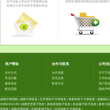
你可以输入商品名字搜索商品或
将您所需购买的商品添加到购物车
者通过分类寻找您所需要的商品。
用户帮助
合作与联系
公司信
支付方式
合作加盟
关于节
常见问题
意见反馈
工作机
服务承诺
联系方式
用户协
配送范围
隐私声
成都月饼团购
|
成都月饼批发
|
五芳斋粽子月饼批发
|
稻香村粽子月饼批发
|
成都南台
15982241149
|
成都芝芝粽子批发
|
真真老老粽子批发
|
良品铺子粽子批发
|
诸老大
货批发
|
成都月饼批发
|
月饼OEM代加工
|
吉庆祥粽子月饼批发
|