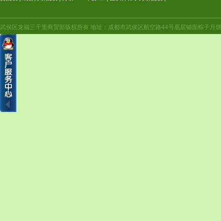
武侯区龙福三千里商贸部版权所有 地址：成都市武侯区航空路44号底层铺面粽子月饼年货（航