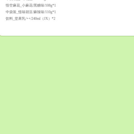
悟空麻花_小麻花/黑糖味/108g*1
中袋装_怪味胡豆/麻辣味/110g*1
饮料_坚果乳/++/240ml（JX）*2