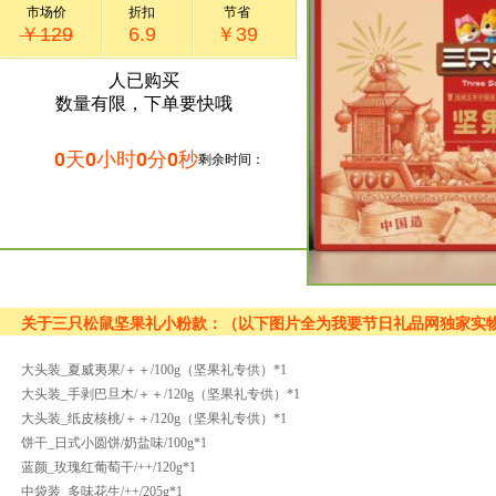
市场价
折扣
节省
￥129
6.9
￥39
人已购买
数量有限，下单要快哦
0
天
0
小时
0
分
0
秒
剩余时间：
关于三只松鼠坚果礼小粉款：（以下图片全为我要节日礼品网独家实
大头装_夏威夷果/＋＋/100g（坚果礼专供）*1
大头装_手剥巴旦木/＋＋/120g（坚果礼专供）*1
大头装_纸皮核桃/＋＋/120g（坚果礼专供）*1
饼干_日式小圆饼/奶盐味/100g*1
蓝颜_玫瑰红葡萄干/++/120g*1
中袋装_多味花生/++/205g*1