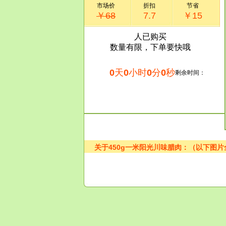
市场价
折扣
节省
￥68
7.7
￥15
人已购买
数量有限，下单要快哦
0
天
0
小时
0
分
0
秒
剩余时间：
关于450g一米阳光川味腊肉：（以下图