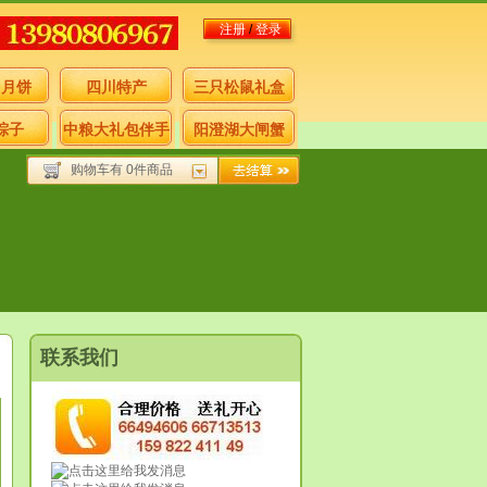
注册
/
登录
月月饼
四川特产
三只松鼠礼盒
粽子
中粮大礼包伴手
阳澄湖大闸蟹
购物车有 0件商品
礼
联系我们