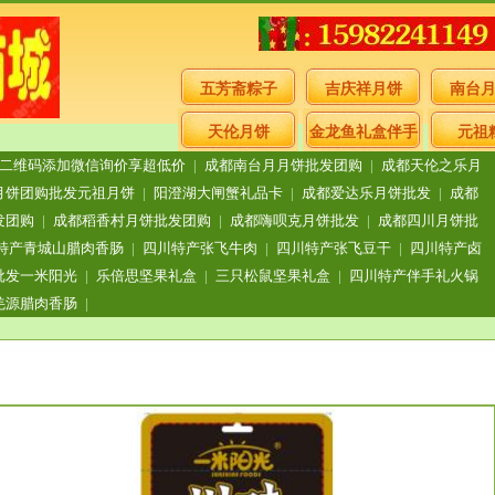
五芳斋粽子
吉庆祥月饼
南台
天伦月饼
金龙鱼礼盒伴手
元祖
二维码添加微信询价享超低价
|
成都南台月月饼批发团购
|
成都天伦之乐月
礼
月饼团购批发元祖月饼
|
阳澄湖大闸蟹礼品卡
|
成都爱达乐月饼批发
|
成都
发团购
|
成都稻香村月饼批发团购
|
成都嗨呗克月饼批发
|
成都四川月饼批
特产青城山腊肉香肠
|
四川特产张飞牛肉
|
四川特产张飞豆干
|
四川特产卤
批发一米阳光
|
乐倍思坚果礼盒
|
三只松鼠坚果礼盒
|
四川特产伴手礼火锅
羌源腊肉香肠
|