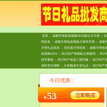
首页
|
成都月饼批发团购OEM南台月月饼
|
扫
饼批发
|
成都月饼批发团购大蓉和月饼
|
成都
月饼礼品批发
|
冠生园月饼批发
|
成都月饼批
发团购OEM
|
四川特产蜀都糕点蜀都鸿
|
四川
冠手撕兔
|
四川特产批发三国印象
|
四川特产
底料烹饪调料
|
天府魏道年货礼品
|
四川特产
今日优惠：
53
￥