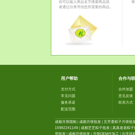
你可以输入商品名字搜索商品或
将
者通过分类寻找您所需要的商品。
用户帮助
合作与
支付方式
合作加盟
常见问题
意见反馈
服务承诺
联系方式
配送范围
成都月饼团购
|
成都月饼批发
|
五芳斋粽子月饼批
15982241149
|
成都芝芝粽子批发
|
真真老老粽子
货批发
|
成都月饼批发
|
月饼OEM代加工
|
吉庆祥