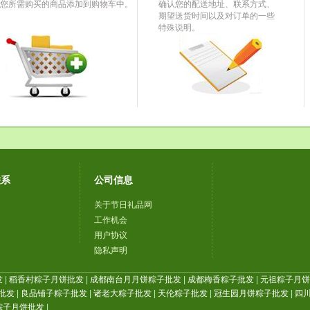
您所需购买的商品添加到购物车中。
确认您的配送地址、联系方式、
期望送货时间以及对订单的一些
特殊说明。
联系
公司信息
关于节日礼品网
工作机会
用户协议
隐私声明
发
|
稻香村粽子月饼批发
|
成都南台月月饼粽子批发
|
成都梅香粽子批发
|
元祖粽子月饼批
批发
|
良品铺子粽子批发
|
诸老大粽子批发
|
天伦粽子批发
|
冠生园月饼粽子批发
|
四川
粽子月饼批发
|