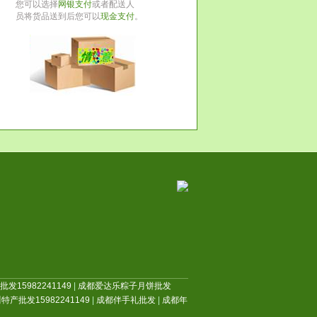
您可以选择
网银支付
或者配送人
员将货品送到后您可以
现金支付
。
发15982241149
|
成都爱达乐粽子月饼批发
特产批发15982241149
|
成都伴手礼批发
|
成都年