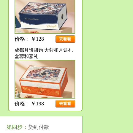
价格：￥128
成都月饼团购 大蓉和月饼礼
盒蓉和嘉礼
价格：￥198
第四步：
货到付款