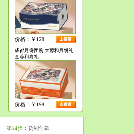
价格：￥128
成都月饼团购 大蓉和月饼礼
盒蓉和嘉礼
价格：￥198
第四步：
货到付款