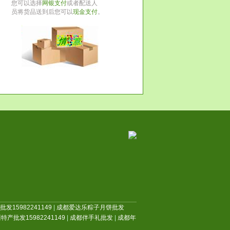
您可以选择
网银支付
或者配送人
员将货品送到后您可以
现金支付
。
发15982241149
|
成都爱达乐粽子月饼批发
特产批发15982241149
|
成都伴手礼批发
|
成都年