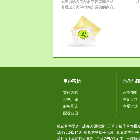
你可以输入商品名字搜索商品或
将
者通过分类寻找您所需要的商品。
用户帮助
合作与
支付方式
合作加盟
常见问题
意见反馈
服务承诺
联系方式
配送范围
成都月饼团购
|
成都月饼批发
|
五芳斋粽子月饼批
15982241149
|
成都芝芝粽子批发
|
真真老老粽子
货批发
|
成都月饼批发
|
月饼OEM代加工
|
吉庆祥