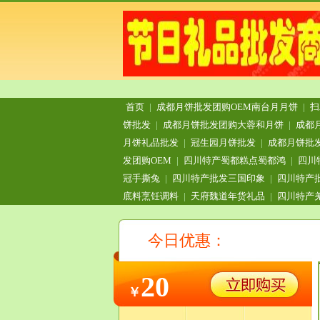
首页
|
成都月饼批发团购OEM南台月月饼
|
扫
饼批发
|
成都月饼批发团购大蓉和月饼
|
成都
月饼礼品批发
|
冠生园月饼批发
|
成都月饼批
发团购OEM
|
四川特产蜀都糕点蜀都鸿
|
四川
冠手撕兔
|
四川特产批发三国印象
|
四川特产
底料烹饪调料
|
天府魏道年货礼品
|
四川特产
今日优惠：
20
￥