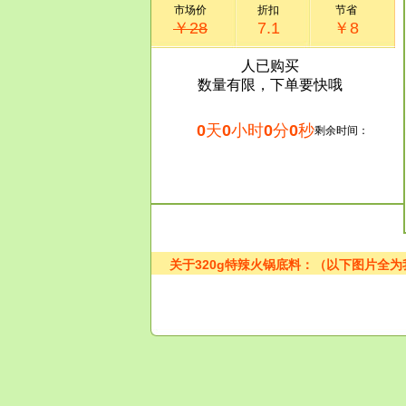
市场价
折扣
节省
￥28
7.1
￥8
人已购买
数量有限，下单要快哦
0
天
0
小时
0
分
0
秒
剩余时间：
关于320g特辣火锅底料：（以下图片全