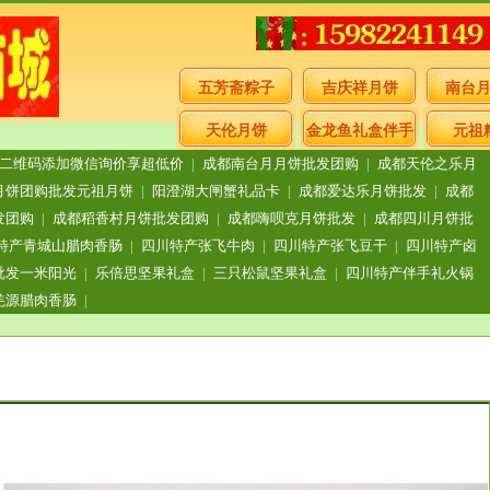
五芳斋粽子
吉庆祥月饼
南台
天伦月饼
金龙鱼礼盒伴手
元祖
二维码添加微信询价享超低价
|
成都南台月月饼批发团购
|
成都天伦之乐月
礼
月饼团购批发元祖月饼
|
阳澄湖大闸蟹礼品卡
|
成都爱达乐月饼批发
|
成都
发团购
|
成都稻香村月饼批发团购
|
成都嗨呗克月饼批发
|
成都四川月饼批
特产青城山腊肉香肠
|
四川特产张飞牛肉
|
四川特产张飞豆干
|
四川特产卤
批发一米阳光
|
乐倍思坚果礼盒
|
三只松鼠坚果礼盒
|
四川特产伴手礼火锅
羌源腊肉香肠
|