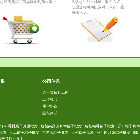
您所需购买的商品添加到购物车中。
确认您的配送地址、联系方式、
期望送货时间以及对订单的一些
特殊说明。
联系
公司信息
关于节日礼品网
工作机会
用户协议
隐私声明
发
|
稻香村粽子月饼批发
|
成都南台月月饼粽子批发
|
成都梅香粽子批发
|
元祖粽子月饼批
批发
|
良品铺子粽子批发
|
诸老大粽子批发
|
天伦粽子批发
|
冠生园月饼粽子批发
|
四川
粽子月饼批发
|