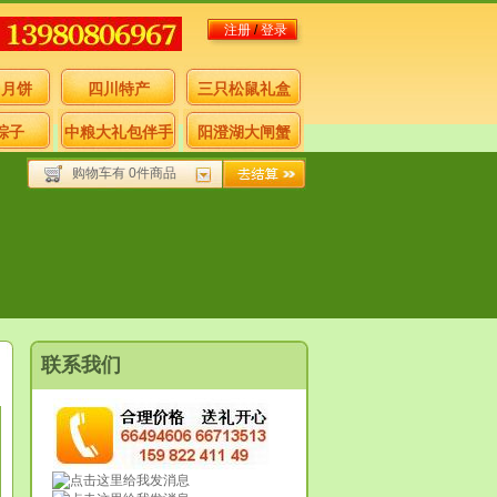
注册
/
登录
月月饼
四川特产
三只松鼠礼盒
粽子
中粮大礼包伴手
阳澄湖大闸蟹
购物车有 0件商品
礼
联系我们