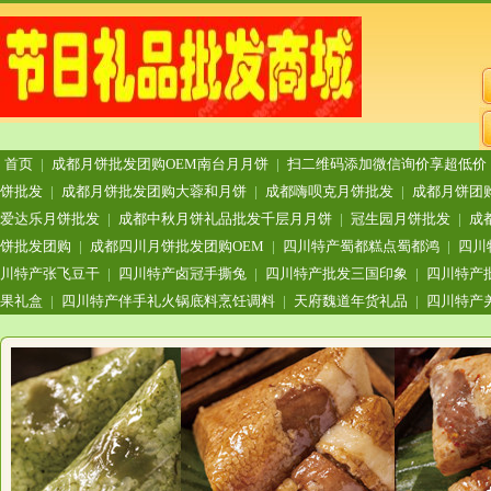
首页
|
成都月饼批发团购OEM南台月月饼
|
扫二维码添加微信询价享超低价
饼批发
|
成都月饼批发团购大蓉和月饼
|
成都嗨呗克月饼批发
|
成都月饼团
爱达乐月饼批发
|
成都中秋月饼礼品批发千层月月饼
|
冠生园月饼批发
|
成
饼批发团购
|
成都四川月饼批发团购OEM
|
四川特产蜀都糕点蜀都鸿
|
四川
川特产张飞豆干
|
四川特产卤冠手撕兔
|
四川特产批发三国印象
|
四川特产
果礼盒
|
四川特产伴手礼火锅底料烹饪调料
|
天府魏道年货礼品
|
四川特产