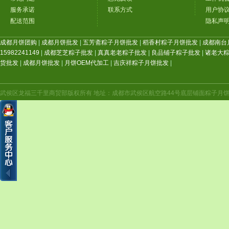
服务承诺
联系方式
用户协
配送范围
隐私声
成都月饼团购
|
成都月饼批发
|
五芳斋粽子月饼批发
|
稻香村粽子月饼批发
|
成都南台
15982241149
|
成都芝芝粽子批发
|
真真老老粽子批发
|
良品铺子粽子批发
|
诸老大
货批发
|
成都月饼批发
|
月饼OEM代加工
|
吉庆祥粽子月饼批发
|
武侯区龙福三千里商贸部版权所有 地址：成都市武侯区航空路44号底层铺面粽子月饼年货（航